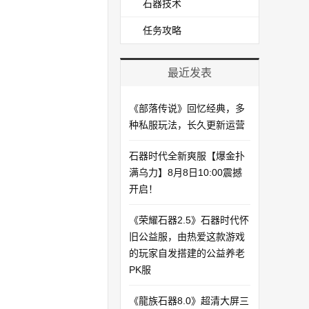
石器技术
任务攻略
最近发表
《部落传说》回忆经典，多
种私服玩法，长久更新运营
石器时代全新爽服【爆金扑
满乌力】8月8日10:00震撼
开启！​
《荣耀石器2.5》石器时代怀
旧公益服，由热爱这款游戏
的玩家自发搭建的公益养老
PK服
《龍族石器8.0》超清大屏三