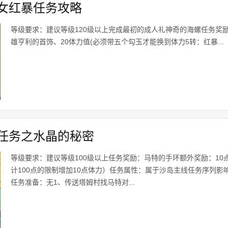
女红暴任务攻略
等级要求：建议等级120级以上完成最初的成人礼神奇的海螺任务奖励
雄亨利的首饰、20体力值(必须带五个勾玉才能换到体力5转：红暴...
任务之水晶的秘密
等级要求：建议等级100级以上任务奖励：马特的手环额外奖励：10
计100点的限制增加10点体力）任务属性：属于沙岛主线任务序列影
任务准备：无1、传送塔姆村找马特对...