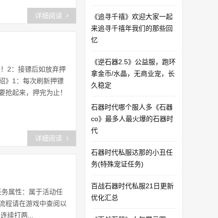
详细阅读
《追寻千禧》欢迎大家一起
来追寻千禧年我们的那些回
忆
《逆石器2.5》公益服，跑环
！2：接镖后如放弃押
拿金币/水晶，无商业宠，长
介绍》1：每次刷新押镖
久稳定
位要抢起来，押完为止！
石器时代哪个服人多《石器
co》最多人最火爆的石器时
代
详细阅读
石器时代私服达那的小丑任
务(特殊宠证任务)
百战石器时代私服21日更新
任务属性：属于活动任
优化汇总
化流程请在游戏中查阅以
续打两...