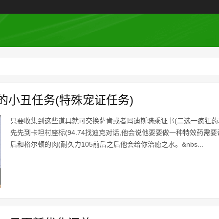
的小丑任务(特殊宠证任务)
只要收集到这些道具就可交换萨肯或者玛迪斯骑乘证书(二选一疯狂药草
先先到卡坦村座标(94.74找迪克对话,他会说他要要做一种特效药需要
后和格尔顿的肉(耐久力105前后之后他会给你治癒之水。&nbs...