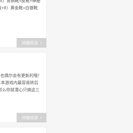
+5）青铜靴=皮靴+神秘
5敏+8）黄金靴=白银靴
ee石器
(31)
石器卡牌
(20)
石器起源
(21)
详细阅读
石器时代怎么玩
(26)
石器时代起源国服
(26)
。也偶尔会有更新的哦！
公益石器时代
(24)
.本游戏内最容易转后
那么你就潜心只搞这三
中国新石器时代
(34)
in石器
(44)
详细阅读
新石器时代晚期
(22)
新石器
(25)