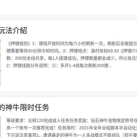
玩法介紹
《押镖规则》1：镖局开放时间为每六小时刷新一次，刷新后全服提示
镖需要等待30分钟冷却时间。3：押镖地点：渔村坐标69.92《押镖
数：200份全线共享，每1人接镖成功，押镖数量都会减少，所以各
2：押镖线路分布说明：⑴：多开1-4线每次刷新200镖...
的神牛限时任务
等级要求：五转120完成成人任务任务奖励：钻石神牛宠物限定称号
务一个账号一次推荐完成！任务限时：2021年全年全程脚本半自动
下只说注意事项1、遭遇暴走的神牛为一人多战模式不能组队（抓牛要连