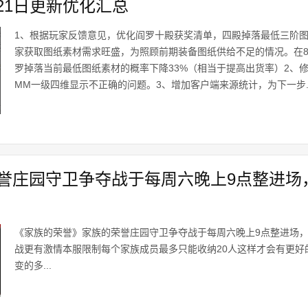
21日更新优化汇总
1、根据玩家反馈意见，优化阎罗十殿获奖清单，四殿掉落最低三阶
家获取图纸素材需求旺盛，为照顾前期装备图纸供给不足的情况。在8
罗掉落当前最低图纸素材的概率下降33%（相当于提高出货率）2、
MM一级四维显示不正确的问题。3、增加客户端来源统计，为下一步..
誉庄园守卫争夺战于每周六晚上9点整进场，
《家族的荣誉》家族的荣誉庄园守卫争夺战于每周六晚上9点整进场，
战更有激情本服限制每个家族成员最多只能收纳20人这样才会有更好
变的多...