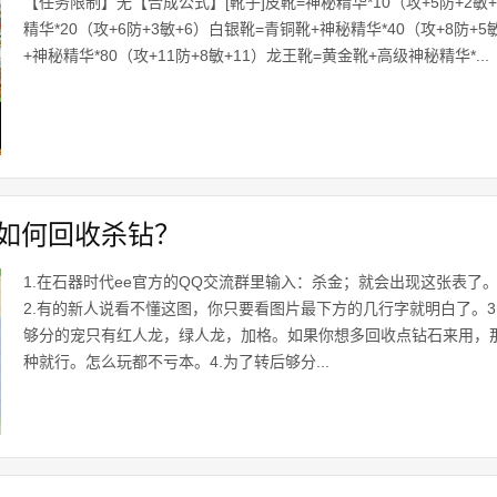
【任务限制】无【合成公式】[靴子]皮靴=神秘精华*10（攻+5防+2敏
精华*20（攻+6防+3敏+6）白银靴=青铜靴+神秘精华*40（攻+8防+
+神秘精华*80（攻+11防+8敏+11）龙王靴=黄金靴+高级神秘精华*...
e如何回收杀钻？
1.在石器时代ee官方的QQ交流群里输入：杀金；就会出现这张表了
2.有的新人说看不懂这图，你只要看图片最下方的几行字就明白了。3
够分的宠只有红人龙，绿人龙，加格。如果你想多回收点钻石来用，
种就行。怎么玩都不亏本。4.为了转后够分...