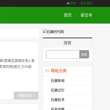
登录
留言建议
首页
留言本
搜索
(患难见真情任务1.首
奇宝的肉(耐久力15前
网站分类
石器新闻
石器记忆
详细阅读
石器技术
任务攻略