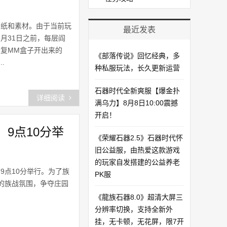
图纸和素材。由于当前玩
最近发表
月31日之前，每层阎
修复MM盒子开出来的
《部落传说》回忆经典，多
.
种私服玩法，长久更新运营
石器时代全新爽服【爆金扑
详细阅读
满乌力】8月8日10:00震撼
开启！​
9点10分举
《荣耀石器2.5》石器时代怀
旧公益服，由热爱这款游戏
的玩家自发搭建的公益养老
9点10分举行。为了族
PK服
的族战氛围，争夺庄园
《龍族石器8.0》超清大屏三
分辨率切换，支持全新外
挂，无卡顿，无花屏，限7开