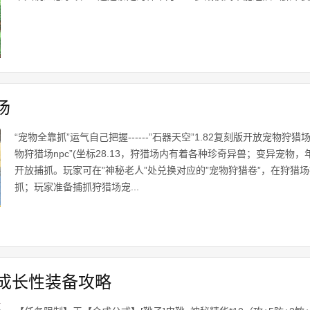
场
“宠物全靠抓”运气自己把握------”石器天空”1.82复刻版开放宠物狩猎
物狩猎场npc”(坐标28.13，狩猎场内有着各种珍奇异兽；变异宠物
开放捕抓。玩家可在”神秘老人”处兑换对应的”宠物狩猎卷”，在狩猎
抓；玩家准备捕抓狩猎场宠...
成长性装备攻略