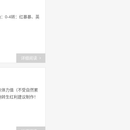
新石器物流小车
(34)
：0-4转：红暴暴、英
石器小说
(42)
网络游戏
(25)
石器游戏
(27)
详细阅读
石器玩法
(21)
石器大作战
(21)
点体力值（不受自然累
石器宝贝游戏视频
(24)
响转生红利建议制作！