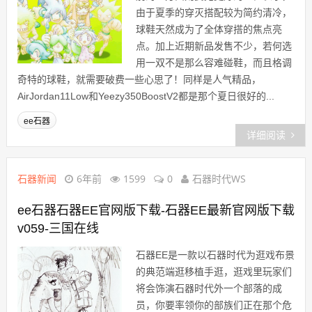
由于夏季的穿灭搭配较为简约清冷，
球鞋天然成为了全体穿搭的焦点亮
点。加上近期新品发售不少，若何选
用一双不是那么容难碰鞋，而且格调
奇特的球鞋，就需要破费一些心思了！同样是人气精品，
AirJordan11Low和Yeezy350BoostV2都是那个夏日很好的...
ee石器
详细阅读
石器新闻
6年前
1599
0
石器时代WS
ee石器石器EE官网版下载-石器EE最新官网版下载
v059-三国在线
石器EE是一款以石器时代为逛戏布景
的典范端逛移植手逛，逛戏里玩家们
将会饰演石器时代外一个部落的成
员，你要率领你的部族们正在那个危