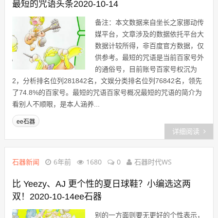
最短的咒语头条2020-10-14
备注：本文数据来自坐长之家挪动传
媒平台，文章涉及的数据依托平台大
数据计较所得，非百度官方数据，仅
供参考。最短的咒语是当前百家号外
的通俗号，目前账号百家号权沉为
2，分析排名位列281842名，文娱分类排名位列76842名，领先
了74.8%的百家号。最短的咒语百家号概况最短的咒语的简介为
看别人不顺眼，是本人涵养...
ee石器
详细阅读
石器新闻
6年前
1680
0
石器时代WS
比 Yeezy、AJ 更个性的夏日球鞋？小编选这两
双！2020-10-14ee石器
别的一方面则要无更好的个性表示，