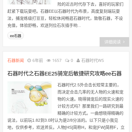
险的近古时代存下去，喜好的玩家们
赶紧下载玩耍吧。石器EE以石器时代为布景，高度复刻端玩耍
法，捕宠练级打豆豆，轻松休闲畅逛石器时代，致敬石器，不设
充值，体验舒畅，欢送列位石灰插手哟...
ee石器
详细阅读
石器新闻
6年前
1657
0
石器时代WS
石器时代之石器EE25骑宠后敏捷研究攻略ee石器
石器时代2.5外合击长短常主要的，
而决定合击几率的无人物的火速和宠
物的火速。晓得骑宠后的现实火速的
计较方式吗？那里我们一路研究到最
精确的计较方式。一曲想晓得精确的
说法，以前玩1.82到3.0时认为是2/8分派的。以下只是小我见
地，仅供参考，欢送斧反。人物[HS]简称H，和宠[FW]简称F，立