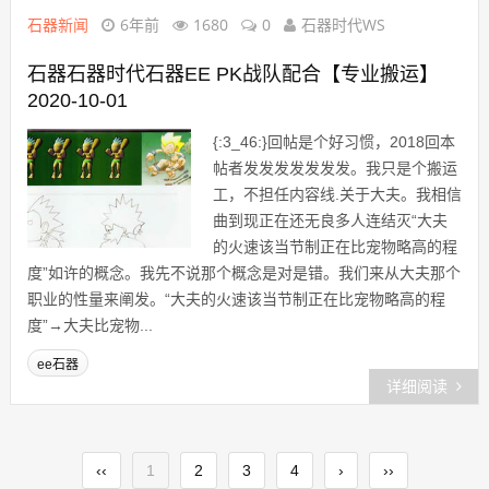
石器新闻
6年前
1680
0
石器时代WS
石器石器时代石器EE PK战队配合【专业搬运】
2020-10-01
{:3_46:}回帖是个好习惯，2018回本
帖者发发发发发发发。我只是个搬运
工，不担任内容线.关于大夫。我相信
曲到现正在还无良多人连结灭“大夫
的火速该当节制正在比宠物略高的程
度”如许的概念。我先不说那个概念是对是错。我们来从大夫那个
职业的性量来阐发。“大夫的火速该当节制正在比宠物略高的程
度”→大夫比宠物...
ee石器
详细阅读
‹‹
1
2
3
4
›
››