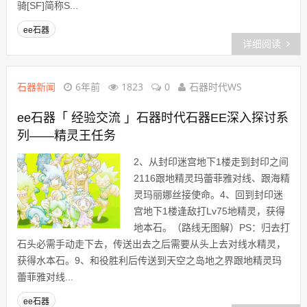
骑[SF]简称S...
ee石器
详细阅读
石器新闻
6年前
1823
0
石器时代WS
ee石器「 经验交流 」石器时代石器EE深入探讨系
列——精灵王任务
2、从封印迷宫地下1楼走到封印之间
2116跟地精灵玛蕾菲雅对线、跟海精
灵玛丽娜丝接使命。4、回到封印迷
宫地下1楼逢敌打Lv75地精灵，获得
地本石。（路线无图解）PS：归去打
石头必需手动走下去，传送出去之后需要从头上去对线水精灵，
获得水本石。9、和役胜利后传送到天空之岛地之界跟地精灵玛
蕾菲雅对线...
ee石器