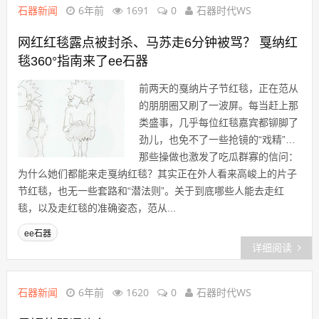
石器新闻
6年前
1691
0
石器时代WS
网红红毯露点被封杀、马苏走6分钟被骂？ 戛纳红
毯360°指南来了ee石器
前两天的戛纳片子节红毯，正在范从
的朋朋圈又刷了一波屏。每当赶上那
类盛事，几乎每位红毯嘉宾都铆脚了
劲儿，也免不了一些抢镜的“戏精”…
那些操做也激发了吃瓜群寡的信问：
为什么她们都能来走戛纳红毯？其实正在外人看来高峻上的片子
节红毯，也无一些套路和“潜法则”。关于到底哪些人能去走红
毯，以及走红毯的准确姿态，范从...
ee石器
详细阅读
石器新闻
6年前
1620
0
石器时代WS