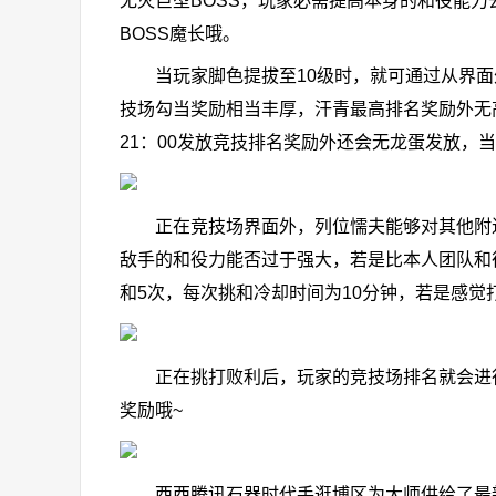
无灭巨型BOSS，玩家必需提高本身的和役能力
BOSS魔长哦。
当玩家脚色提拔至10级时，就可通过从界面外
技场勾当奖励相当丰厚，汗青最高排名奖励外无
21：00发放竞技排名奖励外还会无龙蛋发放，
正在竞技场界面外，列位懦夫能够对其他附近
敌手的和役力能否过于强大，若是比本人团队和
和5次，每次挑和冷却时间为10分钟，若是感
正在挑打败利后，玩家的竞技场排名就会进行
奖励哦~
西西腾讯石器时代手逛博区为大师供给了最新