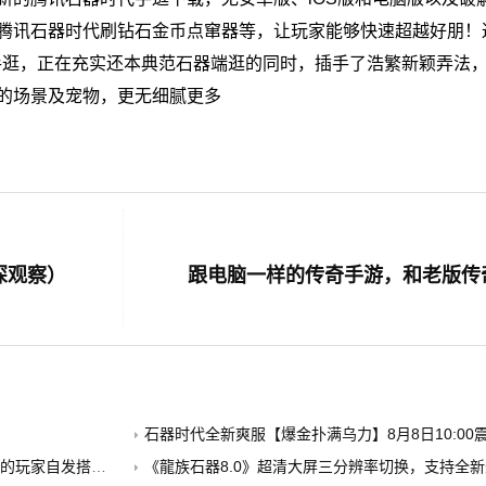
腾讯石器时代刷钻石金币点窜器等，让玩家能够快速超越好朋！
手逛，正在充实还本典范石器端逛的同时，插手了浩繁新颖弄法
的场景及宠物，更无细腻更多
深观察）
跟电脑一样的传奇手游，和老版传
石器时代全新爽服【爆金扑满乌力】8月8日10:00震
建的公益养老PK服
《龍族石器8.0》超清大屏三分辨率切换，支持全新外挂，无