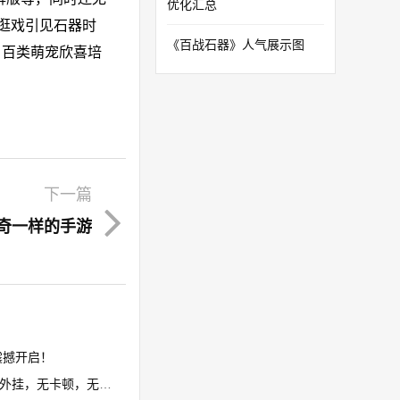
优化汇总
逛戏引见石器时
《百战石器》人气展示图
，百类萌宠欣喜培
下一篇
奇一样的手游
撼开启！​
卡顿，无花屏，限7开