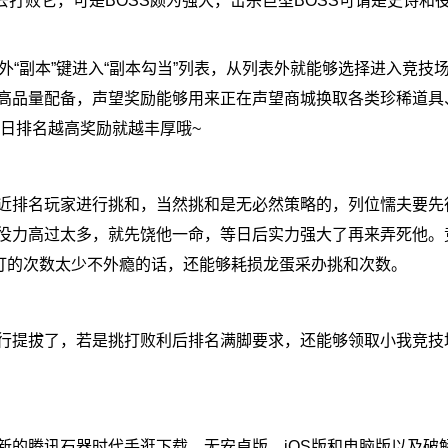
去打败它，可是BOSS颇为强大，击杀巨型BOSS可谓是史诗和
“副本”键进入“副本勾当”列表，从列表外就能够选择进入竞技
高品量配备，声望奖励能够用来正在声望商城换取各类珍稀道具
当日排名越高奖励就越丰厚哦~
排名玩家进行挑和，当然挑和是无必然策略的，列位懦夫要先
役力高过太多，就先饶他一命，等日后实力强大了再来弄死他。
觉打的次数太少不外瘾的话，还能够耗损龙蛋采办挑和次数。
提拔了，若是挑打败利后排名满脚要求，还能够领取小我竞技
的腾讯石器时代手逛下载，无安卓版、iOS版和电脑版以及破