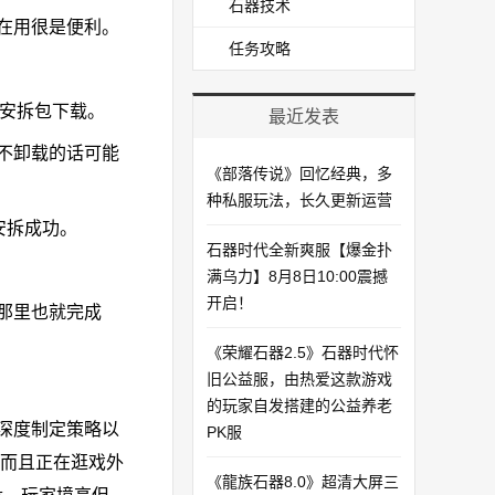
石器技术
在用很是便利。
任务攻略
安拆包下载。
最近发表
不卸载的话可能
《部落传说》回忆经典，多
种私服玩法，长久更新运营
安拆成功。
石器时代全新爽服【爆金扑
满乌力】8月8日10:00震撼
开启！​
那里也就完成
《荣耀石器2.5》石器时代怀
旧公益服，由热爱这款游戏
的玩家自发搭建的公益养老
深度制定策略以
PK服
。而且正在逛戏外
《龍族石器8.0》超清大屏三