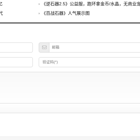
忆
《逆石器2.5》公益服，跑环拿金币/水晶，无商业
代
《百战石器》人气展示图