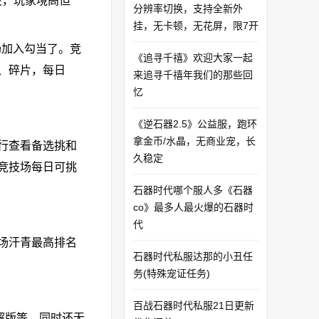
役，玩家境高但
分辨率切换，支持全新外
挂，无卡顿，无花屏，限7开
场加入勾当了。竞
《追寻千禧》欢迎大家一起
、碎片，每日
来追寻千禧年我们的那些回
忆
《逆石器2.5》公益服，跑环
拿金币/水晶，无商业宠，长
行查看备选挑和
久稳定
竞技场每日可挑
石器时代哪个服人多《石器
co》最多人最火爆的石器时
代
场汗青最高排名
石器时代私服达那的小丑任
务(特殊宠证任务)
百战石器时代私服21日更新
解版等，同时还无