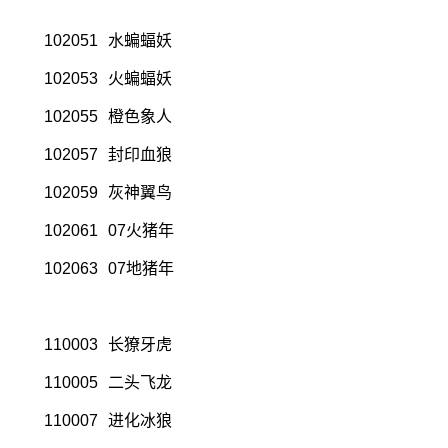
102051
水蝙蝠妖
102053
火蝙蝠妖
102055
橙色象人
102057
封印血狼
102059
灰神翼鸟
102061
07火猪年
102063
07地猪年
110003
长獠牙虎
110005
二头飞龙
110007
进化冰狼