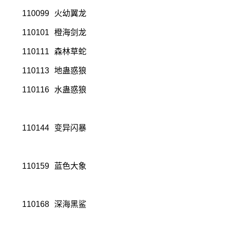
110099
火幼翼龙
110101
橙海剑龙
110111
森林草蛇
110113
地蛊惑狼
110116
水蛊惑狼
110144
变异闪暴
110159
蓝色大象
110168
深海黑鲨