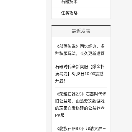
石器技术
任务攻略
最近发表
《部落传说》回忆经典，多
种私服玩法，长久更新运营
石器时代全新爽服【爆金扑
满乌力】8月8日10:00震撼
开启！​
《荣耀石器2.5》石器时代怀
旧公益服，由热爱这款游戏
的玩家自发搭建的公益养老
PK服
《龍族石器8.0》超清大屏三