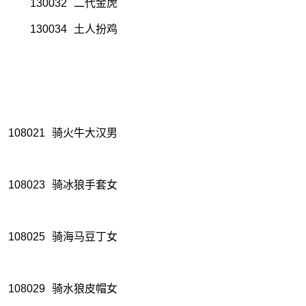
130032
二代金虎
130034
土人扮鸡
108021
骑火牛大汉男
108023
骑冰狼手套女
108025
骑海马豆丁女
108029
骑水狼皮帽女