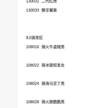
130031
二代红虎
130033
獠牙翼兽
9.0骑宠区
108016
骑火牛盗贼男
108022
骑冰狼短发女
108024
骑海马豆丁男
108028
骑火狼酷酷男