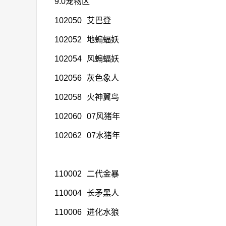
9.0宠物区
102050
艾巴登
102052
地蝙蝠妖
102054
风蝙蝠妖
102056
灰色象人
102058
火神翼鸟
102060
07风猪年
102062
07水猪年
110002
二代金暴
110004
长矛黑人
110006
进化水狼