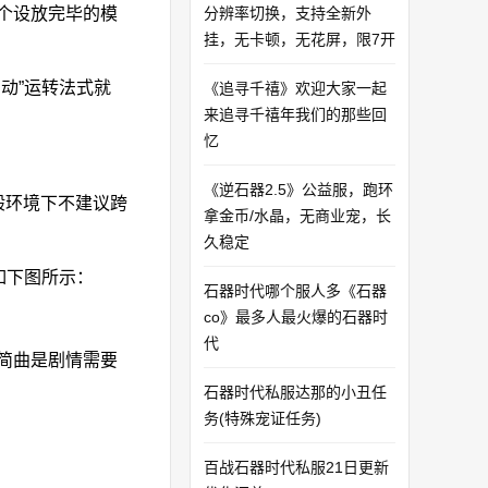
个设放完毕的模
分辨率切换，支持全新外
挂，无卡顿，无花屏，限7开
动”运转法式就
《追寻千禧》欢迎大家一起
来追寻千禧年我们的那些回
忆
《逆石器2.5》公益服，跑环
般环境下不建议跨
拿金币/水晶，无商业宠，长
久稳定
如下图所示：
石器时代哪个服人多《石器
co》最多人最火爆的石器时
代
简曲是剧情需要
石器时代私服达那的小丑任
务(特殊宠证任务)
百战石器时代私服21日更新