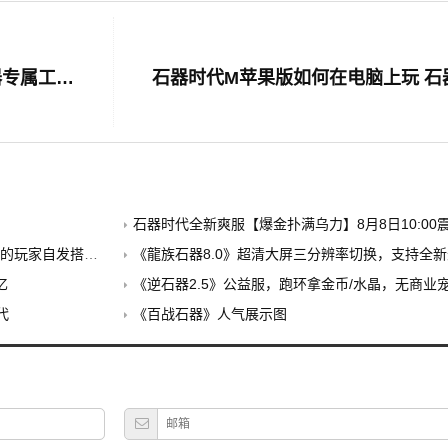
《石器时代》手游电脑版辅助安卓模拟器专属工具 190-石器时代手游模拟器
石器时代全新爽服【爆金扑满乌力】8月8日10:00震
建的公益养老PK服
《龍族石器8.0》超清大屏三分辨率切换，支持全新外挂，无
忆
《逆石器2.5》公益服，跑环拿金币/水晶，无商业
代
《百战石器》人气展示图