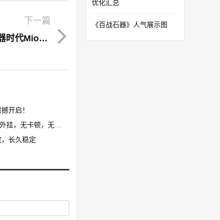
优化汇总
下一篇
《百战石器》人气展示图
石器时代M苹果版如何在电脑上玩 石器时代Mios电脑版玩法教程！石器时代手游模拟器
撼开启！​
卡顿，无花屏，限7开
宠，长久稳定