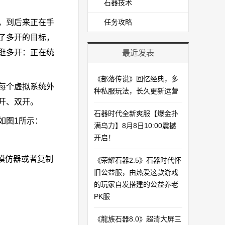
石器技术
，到后来正在手
任务攻略
了多开的目标，
逛多开：正在统
最近发表
《部落传说》回忆经典，多
每个虚拟系统外
种私服玩法，长久更新运营
开、双开。
石器时代全新爽服【爆金扑
如图1所示：
满乌力】8月8日10:00震撼
开启！​
模仿器或者复制
《荣耀石器2.5》石器时代怀
旧公益服，由热爱这款游戏
的玩家自发搭建的公益养老
PK服
《龍族石器8.0》超清大屏三