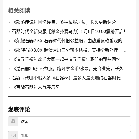
相关阅读
《部落传说》回忆经典，多种私服玩法，长久更新运营
石器时代全新爽服【爆金扑满乌力】8月8日10:00震撼开启！​
《荣耀石器2.5》石器时代怀旧公益服，由热爱这款游戏的玩家自发搭建的公益养老PK服
《龍族石器8.0》超清大屏三分辨率切换，支持全新外挂，无卡顿，无花屏，限7开
《追寻千禧》欢迎大家一起来追寻千禧年我们的那些回忆
《逆石器2.5》公益服，跑环拿金币/水晶，无商业宠，长久稳定
石器时代哪个服人多《石器co》最多人最火爆的石器时代
《百战石器》人气展示图
发表评论