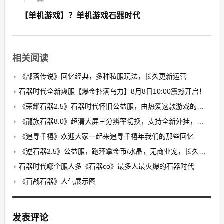
【单机游戏】？单机游戏石器时代
相关阅读
《部落传说》回忆经典，多种私服玩法，长久更新运营
石器时代全新爽服【爆金扑满乌力】8月8日10:00震撼开启！​
《荣耀石器2.5》石器时代怀旧公益服，由热爱这款游戏的玩家自发搭建的公益养老PK服
《龍族石器8.0》超清大屏三分辨率切换，支持全新外挂，无卡顿，无花屏，限7开
《追寻千禧》欢迎大家一起来追寻千禧年我们的那些回忆
《逆石器2.5》公益服，跑环拿金币/水晶，无商业宠，长久稳定
石器时代哪个服人多《石器co》最多人最火爆的石器时代
《百战石器》人气展示图
发表评论