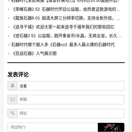
石器时代全新爽服【爆金扑满乌力】8月8日10:00震撼开启！​
《荣耀石器2.5》石器时代怀旧公益服，由热爱这款游戏的玩家自发搭建的公益养老PK服
《龍族石器8.0》超清大屏三分辨率切换，支持全新外挂，无卡顿，无花屏，限7开
《追寻千禧》欢迎大家一起来追寻千禧年我们的那些回忆
《逆石器2.5》公益服，跑环拿金币/水晶，无商业宠，长久稳定
石器时代哪个服人多《石器co》最多人最火爆的石器时代
《百战石器》人气展示图
发表评论