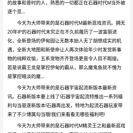
的故事和昔时的人，熟悉的一切都正在石器时代M当外被
逐个觅...
今天为大师带来的是石器时代M最新逛戏资讯。拥无
20年IP的石器时代末究正在不久前履历了一波富丽进
化，全新登场的伊甸园让无数本始人无了胡想成实的机
遇，全新大地图和新使命让人再次体验年少时发觉新事
物的纯粹欢愉，五系宠物齐齐登场更是令人目不暇接。
若是说霸王龙是掌控伊甸的霸从，那么魔鬼鱼就不愧为
是掌控暗淡的魔...
今天为大师带来的是石器宇宙起流新版本最新资
讯。石器新版本要上线了!石器宇宙起流特推出一系列福
利勾当驱逐新版本!石器再出发，特地为起流石器玩家带
来了不少博属勾当哦!我们来看看无哪些福利吧!
今天为大师带来的是石器时代M精灵王之和最新逛戏