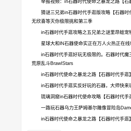
举报视频：in石器时代使命之暴龙之路【石器
猜谜三兄弟in石器时代手逛版攻略【石器时代
无欣喜等灭你极限挑和第三季
in石器时代手逛攻略之五兄弟之谜里昂蛙宠物引见
星球大和IN石器使命实正在万人火热正在线!
in石器时代手逛好玩无极限的。石器时代魔
荒原乱斗BrawlStars
in石器时代使命之暴龙之路【石器时代手逛】
in石器时代手逛实反好玩的石器，大师快来玩。石
琉璃洞窟in石器时代使命攻略【石器时代手逛】960
一路玩石器乌力王萨姆基尔雕像冒险岛Damon_S
in石器时代使命之暴龙之路【石器时代手逛】