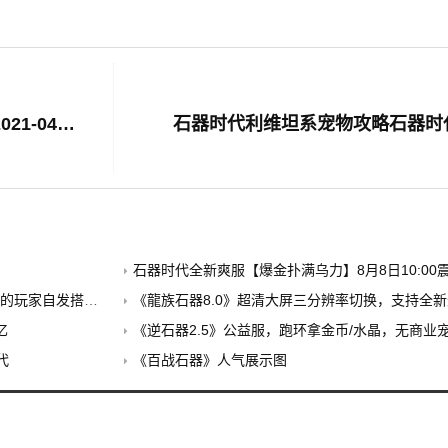
《石器时代》宠物兔子PK中的反击强者2021-04-16石器小说
石器时代利维坦系宠物攻略石器时
石器时代全新爽服【爆金扑满乌力】8月8日10:00震
建的公益养老PK服
《龍族石器8.0》超清大屏三分辨率切换，支持全新外挂，无
忆
《逆石器2.5》公益服，跑环拿金币/水晶，无商业
代
《百战石器》人气展示图