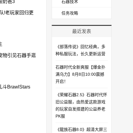
偷奶爸3
石器技术
队!老玩家回归更
任务攻略
最近发表
生
《部落传说》回忆经典，多
种私服玩法，长久更新运营
宠物引见石器手逛
石器时代全新爽服【爆金扑
满乌力】8月8日10:00震撼
开启！​
wlStars
《荣耀石器2.5》石器时代怀
旧公益服，由热爱这款游戏
的玩家自发搭建的公益养老
PK服
《龍族石器8.0》超清大屏三