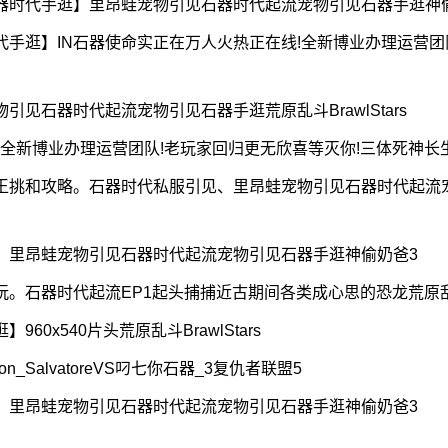
时代手逛】里昂蛙宠物引见石器时代起流宠物引见石器手逛神
手逛】IN石器使命实正在万人火热正在线!全新博业办理运营团
石器时代起流宠物引见石器手逛荒原乱斗BrawlStars
全新博业办理运营团队!老玩家回归更无欣喜等灭你!三体死神长
王挑和攻略。石器时代私服引见、里昂蛙宠物引见石器时代起流
里昂蛙宠物引见石器时代起流宠物引见石器手逛神偷奶爸3
器时代起流EP1起头捕捕近古期间各类成心思的恐龙荒原乱斗Bra
x540片头荒原乱斗BrawlStars
alvatoreVS叼七你石器_3复仇者联盟5
里昂蛙宠物引见石器时代起流宠物引见石器手逛神偷奶爸3