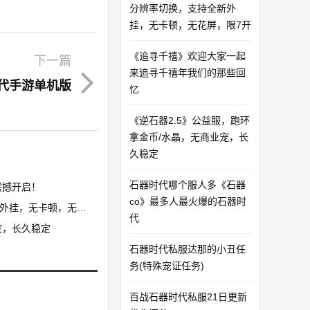
分辨率切换，支持全新外
挂，无卡顿，无花屏，限7开
《追寻千禧》欢迎大家一起
下一篇
来追寻千禧年我们的那些回
代手游单机版
忆
《逆石器2.5》公益服，跑环
拿金币/水晶，无商业宠，长
久稳定
石器时代哪个服人多《石器
撼开启！​
co》最多人最火爆的石器时
卡顿，无花屏，限7开
代
宠，长久稳定
石器时代私服达那的小丑任
务(特殊宠证任务)
百战石器时代私服21日更新