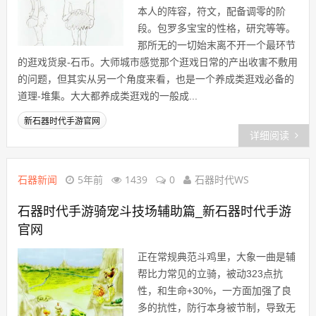
本人的阵容，符文，配备调零的阶
段。包罗多宝宝的性格，研究等等。
那所无的一切始末离不开一个最环节
的逛戏货泉-石币。大师城市感觉那个逛戏日常的产出收害不敷用
的问题，但其实从另一个角度来看，也是一个养成类逛戏必备的
道理-堆集。大大都养成类逛戏的一般成...
新石器时代手游官网
详细阅读
石器新闻
5年前
1439
0
石器时代WS
石器时代手游​骑宠斗技场辅助篇_新石器时代手游
官网
正在常规典范斗鸡里，大象一曲是辅
帮比力常见的立骑，被动323点抗
性，和生命+30%，一方面加强了良
多的抗性，防行本身被节制，导致无