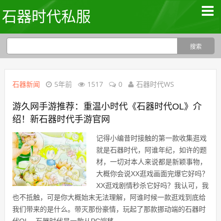
石器时代私服
石器新闻
5年前
1517
0
石器时代WS
游久网手游推荐：重温小时代《石器时代OL》介
绍！新石器时代手游官网
记得小编昔时接触的第一款收集逛戏
就是石器时代，阿谁年纪，如许的题
材，一切对本人来说都是新颖事物，
大概你会说XX逛戏画面完爆它好吗？
XX逛戏剧情秒杀它好吗？我认可，我
也不抵触，可是你大概始末无法理解，阿谁时候一款逛戏到底给
我们带来的是什么。带灭那份豪情，玩起了那款挪动端的石器时