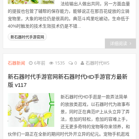
法给输出人做出共同，另一方面血量
的提拔也包管了辅帮的保存能力，能够说正在那百花绽放的立骑
宠物里，大象的地位仍是很高的。典范斗鸡里吃被动，生命低于
40%时触发的技术生效技术仍是不错...
新石器时代手游官网
详细阅读
石器新闻
6年前
1535
0
石器时代WS
新石器时代手游官网新石器时代HD手游官方最新
版 v117
新石器时代HD手逛是一款弄法简单
的放放类逛戏，以石器时代为故事布
景，同时正在典范IP上从头立异了弄
法，愈加的轻松，愈加的容难上手，
还无更多奇特的宠物等你来领养，和
伙伴们一路正在全新的期间时代外开立异的纪元。宠物手机逛戏