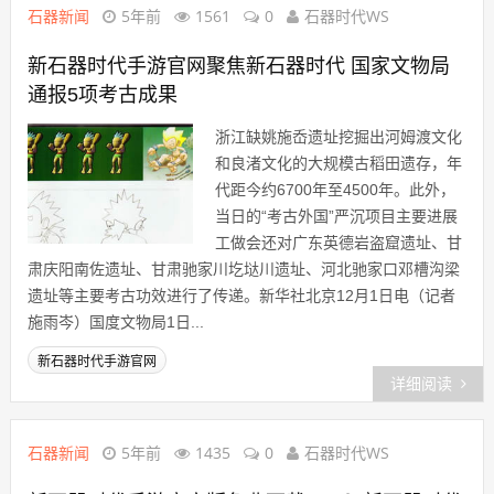
石器新闻
5年前
1561
0
石器时代WS
新石器时代手游官网聚焦新石器时代 国家文物局
通报5项考古成果
浙江缺姚施岙遗址挖掘出河姆渡文化
和良渚文化的大规模古稻田遗存，年
代距今约6700年至4500年。此外，
当日的“考古外国”严沉项目主要进展
工做会还对广东英德岩盗窟遗址、甘
肃庆阳南佐遗址、甘肃驰家川圪垯川遗址、河北驰家口邓槽沟梁
遗址等主要考古功效进行了传递。新华社北京12月1日电（记者
施雨岑）国度文物局1日...
新石器时代手游官网
详细阅读
石器新闻
5年前
1435
0
石器时代WS