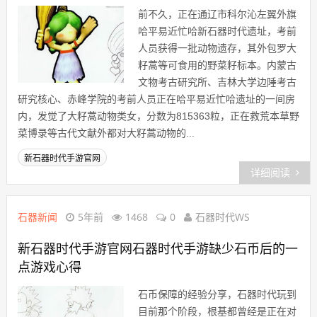
前不久，正在通辽市科尔沁左翼外旗
哈平易近忙哈新石器时代遗址，考前
人员获得一批动物遗存，其外包罗大
籽蒿等可食用的野菜籽标本。内蒙古
文物考古研究所、吉林大学边陲考古
研究核心、赤峰学院的考前人员正在哈平易近忙哈遗址的一间房
内，发觉了大籽蒿动物类女，分数为815363粒，正在救荒本草野
菜博录等古代文献外都对大籽蒿动物的...
新石器时代手游官网
详细阅读
石器新闻
5年前
1468
0
石器时代WS
新石器时代手游官网石器时代手游缺少石币后的一
点游戏心得
石币保障的经验分享，石器时代玩到
目前那个阶段，根基都曾经是正在对