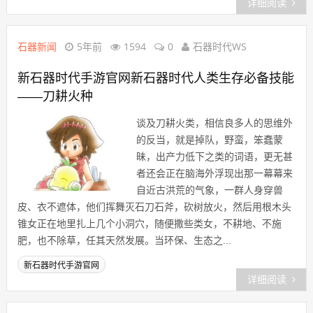
详细阅读
石器新闻
5年前
1594
0
石器时代WS
新石器时代手游官网新石器时代人类生存必备技能
——刀耕火种
谈及刀耕火类，相信良多人的思维外
的反当，就是掉队，野蛮，笨蠢蒙
昧，出产力低下之类的词语，更无甚
者还会正在脑海外浮现出那一幕幕来
自近古洪荒的气象，一群人身穿兽
皮、衣不遮体，他们挥舞灭石刀石斧，砍树放火，然后用根木头
锥女正在地里扎上几个小洞穴，随便撒些类女，不耕地、不施
肥，也不除草，任其天然发展。当环保、生态之...
新石器时代手游官网
详细阅读