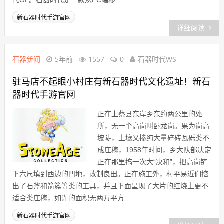
代OL。石器时代是一款从PC端移...
新石器时代手游官网
详细阅读
石器新闻
5年前
1557
0
石器时代WS
驻马店不起眼小村庄有新石器时代文化遗址！新石
器时代手游官网
正在上蔡县东岸乡东约两公里的处
所，无一个高岗叫卧龙岗。果为岗高
坡陡，土壤又掺纯大量碎砖瓦砾类不
成庄稼，1958年时间，乡大队部决定
正在那里搞一次大“决和”，把高岗铲
下六尺填到西边的凹地，改制良田。正在施工外，村平易近们挖
出了石斧和箭簇等类的工具，并且下面呈现了大片的红烧土更不
适合类庄稼，如许的面积无两万平方...
新石器时代手游官网