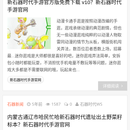
新石器时代手游官方版免费下载 v10？新石器时代
手游官网
动漫卡通手逛是按照动漫改编的手
逛，逛戏承继动漫的典范剧情，但也
无一些动漫逛戏纯粹的以动漫人物取
雷同动漫的情节为从板，横版街机闯
关弄法，数百位忍者悉数上场，招募
最...迷你逛戏是大师都很是喜好的吧，迷你逛戏弄法简单，安拆
包小随时都能玩耍，不消担忧手机电量不敷玩等等问题，迷你逛
戏大多都是不需要联网的哦，玩起来也...
新石器时代手游官网
详细阅读
石器新闻
5年前
1587
0
石器时代WS
内蒙古通辽市哈民忙哈新石器时代遗址出土野菜籽
标本？新石器时代手游官网